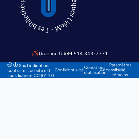
Urgence UdeM 514 343-7771
Paramètres
Sauf indications
Conditions
Confidentialité
Accessibilité
des
contraires, ce site
est
d'utilisation
témoins
sous licence CC BY 4.0