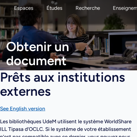
Espaces
Études
Recherche
Enseigne
Obtenir un
document
Prêts aux institutions
externes
See English version
Les bibliothèques UdeM utilisent le système WorldShare
ILL Tipasa d’OCLC. Si le système de votre établissement
n’est pas compatible avec ce dernier, vous pouvez nous