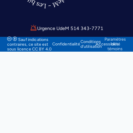
Urgence UdeM 514 343-7771
Paramètres
Sauf indications
Conditions
Confidentialité
Accessibilité
des
contraires, ce site
est
d'utilisation
témoins
sous licence CC BY 4.0