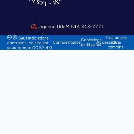
Urgence UdeM 514 343-7771
Paramètres
Sauf indications
Conditions
Confidentialité
Accessibilité
des
contraires, ce site
est
d'utilisation
témoins
sous licence CC BY 4.0