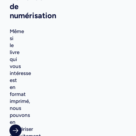
de
numérisation
Même
si
le
livre
qui
vous
intéresse
est
en
format
imprimé,
nous
pouvons
en
numériser
gratuitement