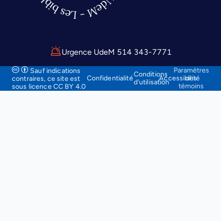
Urgence UdeM 514 343-7771
Paramètres
Sauf indications
Conditions
Confidentialité
Accessibilité
des
contraires, ce site
est
d'utilisation
témoins
sous licence CC BY 4.0