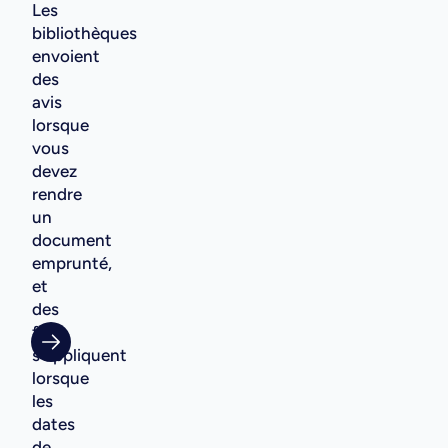
Les
bibliothèques
envoient
des
avis
lorsque
vous
devez
rendre
un
document
emprunté,
et
des
frais
s'appliquent
lorsque
les
dates
de