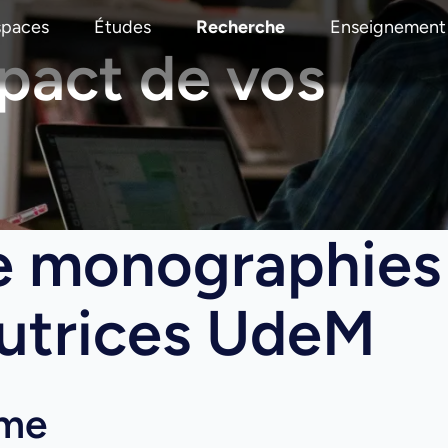
spaces
Études
Recherche
Enseignement
mpact de vos
e monographies
autrices UdeM
mme