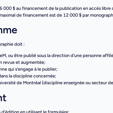
6 000 $ au financement de la publication en accès libr
 maximal de financement est de 12 000 $ par monograph
amme
raphie doit :
deM, ou être publié sous la direction d’une personne affili
ion revue et augmentée;
ne qui s’engage à le publier;
dans la discipline concernée;
Université de Montréal (discipline enseignée ou secteur d
nt
’édition en utilisant le formulaire: