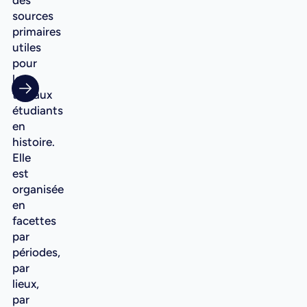
des
sources
primaires
utiles
pour
les
travaux
étudiants
en
histoire.
Elle
est
organisée
en
facettes
par
périodes,
par
lieux,
par