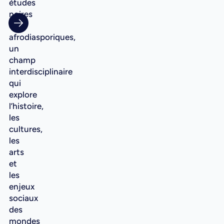
études
noires
et
afrodiasporiques,
un
champ
interdisciplinaire
qui
explore
l’histoire,
les
cultures,
les
arts
et
les
enjeux
sociaux
des
mondes