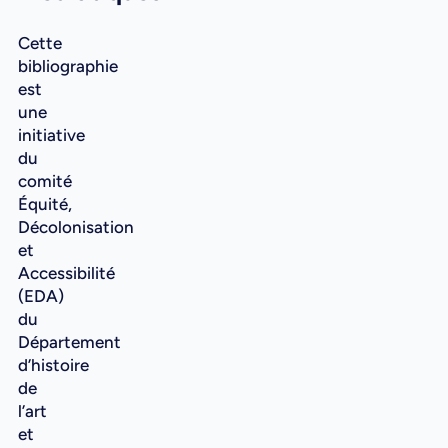
Cette
bibliographie
est
une
initiative
du
comité
Équité,
Décolonisation
et
Accessibilité
(EDA)
du
Département
d’histoire
de
l’art
et