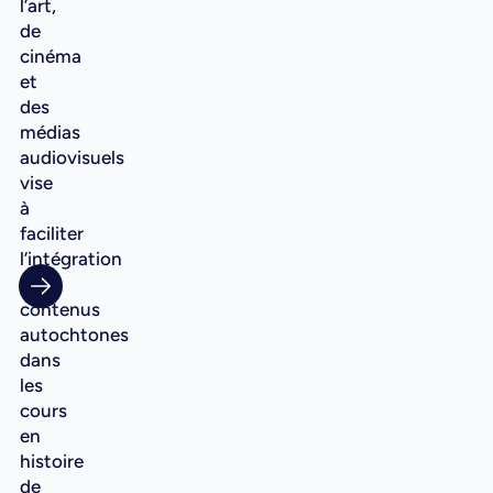
l’art,
de
cinéma
et
des
médias
audiovisuels
vise
à
faciliter
l’intégration
des
contenus
autochtones
dans
les
cours
en
histoire
de