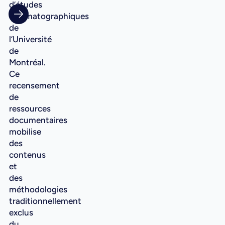
d’études
cinématographiques
de
l’Université
de
Montréal.
Ce
recensement
de
ressources
documentaires
mobilise
des
contenus
et
des
méthodologies
traditionnellement
exclus
du