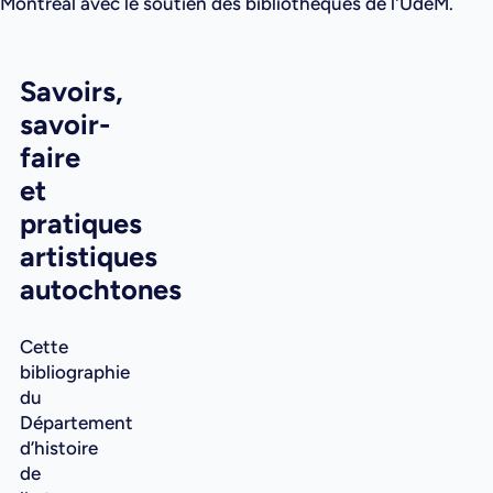
Montréal avec le soutien des bibliothèques de l'UdeM.
Savoirs,
savoir-
faire
et
pratiques
artistiques
autochtones
Cette
bibliographie
du
Département
d’histoire
de